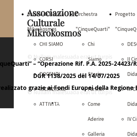
Associazione
Scuola di Musica
Orchestra
Progetto
Culturale
Mikrokosmos
"CinqueQuarti"
"CinqueQ
Mikrokosmos
CHI SIAMO
Chi
DES
© Nullam malesuada erat ut turpis
CORSI
Siamo
II Ci
queQuarti” – “Operazione Rif. P.A. 2025-24423
DOCENTI
Storia
Dida
DGR 1138/2025 del 14/07/2025
ealizzato grazie ai Fondi Europei della Regione
ISCRIZIONE
Partner
III C
© Nullam malesuada erat ut turpis
2025/2026
ATTIVITA
Come
Dida
Aderire
IV C
Galleria
Dida