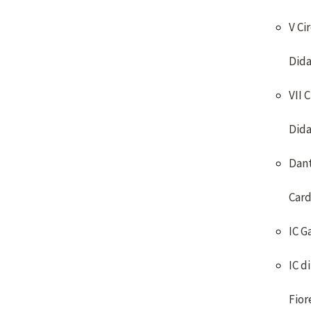
V Ci
Dida
VII 
Dida
Dan
Card
IC G
IC di
Fior