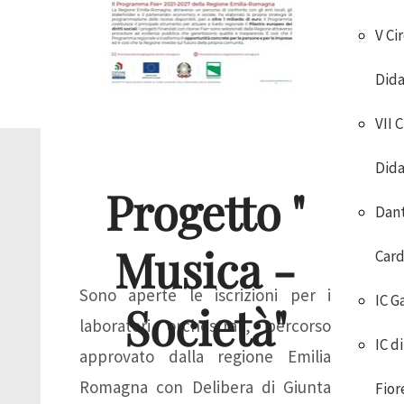
V Ci
Dida
VII 
Dida
Progetto "
Dan
Musica -
Card
Sono aperte le iscrizioni per i
IC G
Società"
laboratori orchestrali, percorso
IC di
approvato dalla regione Emilia
Romagna con Delibera di Giunta
Fior