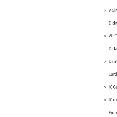
V Ci
Dida
VII 
Dida
Dan
Card
IC G
IC di
Fior