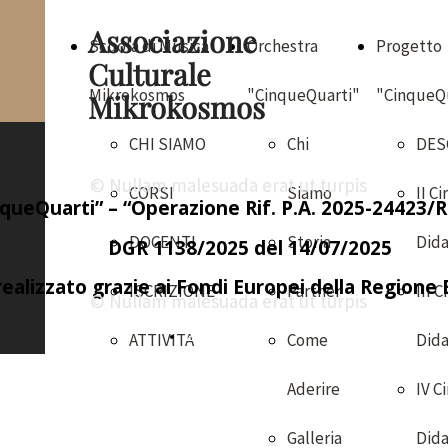
Associazione
Scuola di Musica
Orchestra
Progetto
Culturale
Mikrokosmos
"CinqueQuarti"
"CinqueQ
Mikrokosmos
CHI SIAMO
Chi
DES
© Nullam malesuada erat ut turpis
CORSI
Siamo
II Ci
queQuarti” – “Operazione Rif. P.A. 2025-24423
DOCENTI
Storia
Dida
DGR 1138/2025 del 14/07/2025
ealizzato grazie ai Fondi Europei della Regione
ISCRIZIONE
Partner
III C
© Nullam malesuada erat ut turpis
2025/2026
ATTIVITA
Come
Dida
Aderire
IV C
Galleria
Dida