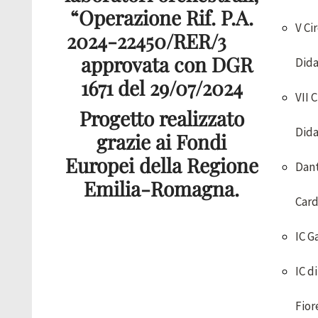
“Operazione Rif. P.A.
V Ci
2024-22450/RER/3
approvata con DGR
Dida
1671 del 29/07/2024
VII 
Progetto realizzato
Dida
grazie ai Fondi
Europei della Regione
Dan
Emilia-Romagna.
Card
IC G
IC di
Fior